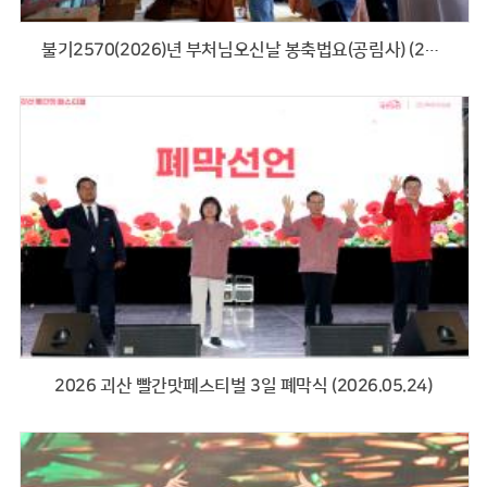
불기2570(2026)년 부처님오신날 봉축법요(공림사) (2026.05.24)
2026 괴산 빨간맛페스티벌 3일 폐막식 (2026.05.24)