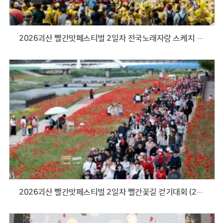
2026괴산 빨간맛페스티벌 2일차 전국노래자랑 스케치 (2026.05.23)
2026괴산 빨간맛페스티벌 2일차 빨간꽃길 걷기대회 (2026.05.23)