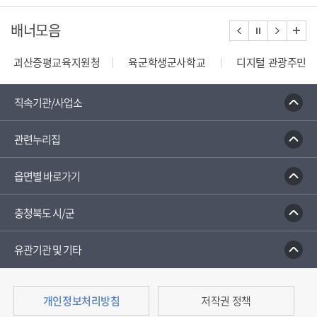
배너모음
육지원청
육군학생군사학교
디지털 관광주민증
중원대
부민원안내콜센터
종합부동산세 안내
건축행정시스템 세움터
직속기관/사업소
관련누리집
읍면별 바로가기
충청북도 시/군
유관기관 및 기타
개인정보처리방침
저작권 정책