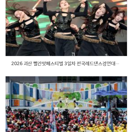
2026 괴산 빨간맛페스티벌 3일차 전국레드댄스경연대회 (2026.05.24)