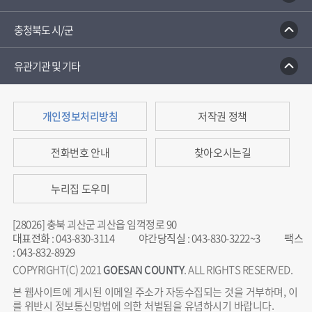
충청북도 시/군
유관기관 및 기타
개인정보처리방침
저작권 정책
전화번호 안내
찾아오시는길
누리집 도우미
[28026] 충북 괴산군 괴산읍 임꺽정로 90
대표전화
:
043-830-3114
야간당직실
:
043-830-3222~3
팩스
:
043-832-8929
COPYRIGHT(C) 2021
GOESAN COUNTY
. ALL RIGHTS RESERVED.
본 웹사이트에 게시된 이메일 주소가 자동수집되는 것을 거부하며, 이
를 위반시 정보통신망법에 의한 처벌됨을 유념하시기 바랍니다.