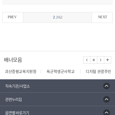
PREV
NEXT
2
/162
배너모음
괴산증평교육지원청
육군학생군사학교
디지털 관광주민증
110정부민원안내콜센터
종합부동산세 안내
건축행정
직속기관/사업소
관련누리집
읍면별 바로가기