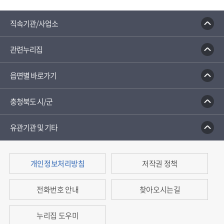
110정부민원안내콜센터
종합부동산세 안내
건축행정
직속기관/사업소
관련누리집
읍면별 바로가기
충청북도 시/군
유관기관 및 기타
개인정보처리방침
저작권 정책
전화번호 안내
찾아오시는길
누리집 도우미