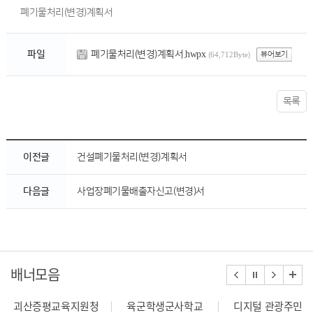
폐기물처리(변경)계획서
폐기물처리(변경)계획서.hwpx
파일
뷰어보기
(64,712Byte)
목록
이전글
건설폐기물처리(변경)계획서
다음글
사업장폐기물배출자신고(변경)서
배너모음
괴산증평교육지원청
육군학생군사학교
디지털 관광주민증