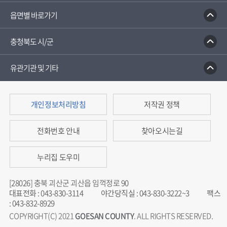
읍면별 바로가기
충청북도 시/군
유관기관 및 기타
개인정보처리방침
저작권 정책
전화번호 안내
찾아오시는길
누리집 도우미
[28026] 충북 괴산군 괴산읍 임꺽정로 90
대표전화
:
043-830-3114
야간당직실
:
043-830-3222~3
팩스
:
043-832-8929
COPYRIGHT(C) 2021
GOESAN COUNTY
. ALL RIGHTS RESERVED.