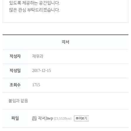
있도록 제공하는 공간입니다.
많은 관심 부탁드리겠습니다.
각서
작성자
재무과
작성일
2017-12-15
조회수
1715
붙임과 같음
각서.hwp
파일
뷰어보기
(23,552Byte)