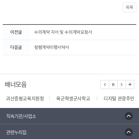
목록
이전글
수의계약 각서 및 수의계약요청서
다음글
청렴계약이행서약서
배너모음
괴산증평교육지원청
육군학생군사학교
디지털 관광주민증
110정부민원안내콜센터
종합부동산세 안내
건축행정
직속기관/사업소
관련누리집