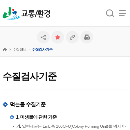
교통/환경
수질정보
수질검사기준
수질검사기준
먹는물 수질기준
1. 미생물에 관한 기준
가.
일반세균은 1mL 중 100CFU(Colony Forming Unit)를 넘지 아