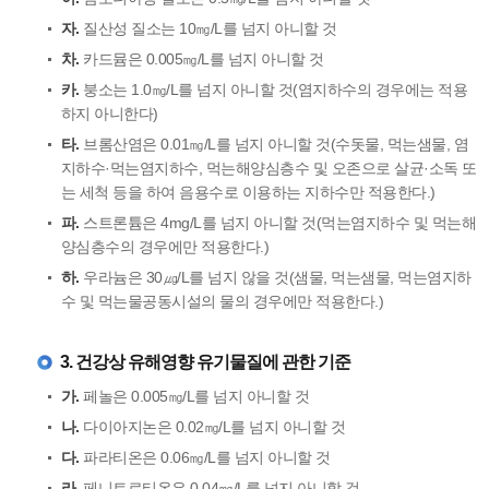
자.
질산성 질소는 10㎎/L를 넘지 아니할 것
차.
카드뮴은 0.005㎎/L를 넘지 아니할 것
카.
붕소는 1.0㎎/L를 넘지 아니할 것(염지하수의 경우에는 적용
하지 아니한다)
타.
브롬산염은 0.01㎎/L를 넘지 아니할 것(수돗물, 먹는샘물, 염
지하수·먹는염지하수, 먹는해양심층수 및 오존으로 살균·소독 또
는 세척 등을 하여 음용수로 이용하는 지하수만 적용한다.)
파.
스트론튬은 4mg/L를 넘지 아니할 것(먹는염지하수 및 먹는해
양심층수의 경우에만 적용한다.)
하.
우라늄은 30㎍/L를 넘지 않을 것(샘물, 먹는샘물, 먹는염지하
수 및 먹는물공동시설의 물의 경우에만 적용한다.)
3. 건강상 유해영향 유기물질에 관한 기준
가.
페놀은 0.005㎎/L를 넘지 아니할 것
나.
다이아지논은 0.02㎎/L를 넘지 아니할 것
다.
파라티온은 0.06㎎/L를 넘지 아니할 것
라.
페니트로티온은 0.04㎎/L를 넘지 아니할 것