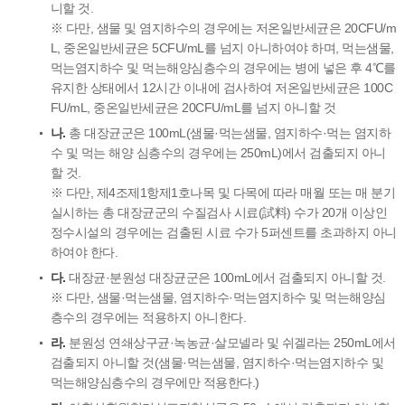
니할 것.
※ 다만, 샘물 및 염지하수의 경우에는 저온일반세균은 20CFU/m
L, 중온일반세균은 5CFU/mL를 넘지 아니하여야 하며, 먹는샘물,
먹는염지하수 및 먹는해양심층수의 경우에는 병에 넣은 후 4℃를
유지한 상태에서 12시간 이내에 검사하여 저온일반세균은 100C
FU/mL, 중온일반세균은 20CFU/mL를 넘지 아니할 것
나.
총 대장균군은 100mL(샘물·먹는샘물, 염지하수·먹는 염지하
수 및 먹는 해양 심층수의 경우에는 250mL)에서 검출되지 아니
할 것.
※ 다만, 제4조제1항제1호나목 및 다목에 따라 매월 또는 매 분기
실시하는 총 대장균군의 수질검사 시료(試料) 수가 20개 이상인
정수시설의 경우에는 검출된 시료 수가 5퍼센트를 초과하지 아니
하여야 한다.
다.
대장균·분원성 대장균군은 100mL에서 검출되지 아니할 것.
※ 다만, 샘물·먹는샘물, 염지하수·먹는염지하수 및 먹는해양심
층수의 경우에는 적용하지 아니한다.
라.
분원성 연쇄상구균·녹농균·살모넬라 및 쉬겔라는 250mL에서
검출되지 아니할 것(샘물·먹는샘물, 염지하수·먹는염지하수 및
먹는해양심층수의 경우에만 적용한다.)