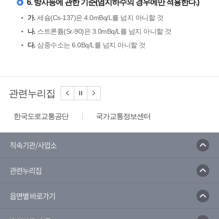
6. 방사능에 관한 기준(염지하수의 경우에만 적용한다.)
가.
세슘(Cs-137)은 4.0mBq/L를 넘지 아니할 것
나.
스트론튬(Sr-90)은 3.0mBq/L를 넘지 아니할 것
다.
삼중수소는 6.0Bq/L를 넘지 아니할 것
관련누리집
한국도로교통공단
국가교통정보센터
한국도로공사
한국환경공단
환경부
한국수자원공사
한국상하수도협회
직속기관/사업소
음식물쓰레기줄이기
환경부전기차충전소
관련누리집
물사랑홈페이지
읍면별 바로가기