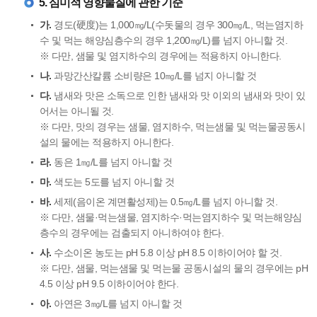
5. 심미적 영향물질에 관한 기준
가.
경도(硬度)는 1,000㎎/L(수돗물의 경우 300㎎/L, 먹는염지하
수 및 먹는 해양심층수의 경우 1,200㎎/L)를 넘지 아니할 것.
※ 다만, 샘물 및 염지하수의 경우에는 적용하지 아니한다.
나.
과망간산칼륨 소비량은 10㎎/L를 넘지 아니할 것
다.
냄새와 맛은 소독으로 인한 냄새와 맛 이외의 냄새와 맛이 있
어서는 아니될 것.
※ 다만, 맛의 경우는 샘물, 염지하수, 먹는샘물 및 먹는물공동시
설의 물에는 적용하지 아니한다.
라.
동은 1㎎/L를 넘지 아니할 것
마.
색도는 5도를 넘지 아니할 것
바.
세제(음이온 계면활성제)는 0.5㎎/L를 넘지 아니할 것.
※ 다만, 샘물·먹는샘물, 염지하수·먹는염지하수 및 먹는해양심
층수의 경우에는 검출되지 아니하여야 한다.
사.
수소이온 농도는 pH 5.8 이상 pH 8.5 이하이어야 할 것.
※ 다만, 샘물, 먹는샘물 및 먹는물 공동시설의 물의 경우에는 pH
4.5 이상 pH 9.5 이하이어야 한다.
아.
아연은 3㎎/L를 넘지 아니할 것