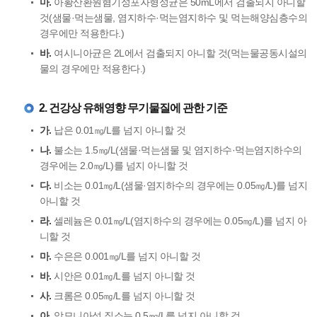
마.
아황산환원혐기성포자형성균은 50mL에서 검출되지 아니할
것(샘물·먹는샘물, 염지하수·먹는염지하수 및 먹는해양심층수의
경우에만 적용한다.)
바.
여시니아균은 2L에서 검출되지 아니할 것(먹는물공동시설의
물의 경우에만 적용한다.)
2. 건강상 유해영향 무기물질에 관한 기준
가.
납은 0.01㎎/L를 넘지 아니할 것
나.
불소는 1.5㎎/L(샘물·먹는샘물 및 염지하수·먹는염지하수의
경우에는 2.0㎎/L)를 넘지 아니할 것
다.
비소는 0.01㎎/L(샘물·염지하수의 경우에는 0.05㎎/L)를 넘지
아니할 것
라.
셀레늄은 0.01㎎/L(염지하수의 경우에는 0.05㎎/L)를 넘지 아
니할 것
마.
수은은 0.001㎎/L를 넘지 아니할 것
바.
시안은 0.01㎎/L를 넘지 아니할 것
사.
크롬은 0.05㎎/L를 넘지 아니할 것
아.
암모니아성 질소는 0.5㎎/L를 넘지 아니할 것