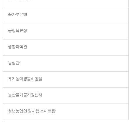
꽃가루은행
공정육묘장
생활과학관
농심관
유기농미생물배양실
농산물가공지원센터
청년농업인 임대형 스마트팜