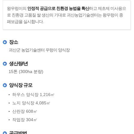
왕우렁이의
안정적 공급으로 친환경 농법을 확산
하고 제초제 미사용으
로 친환경 고품질 쌀 생산의 기대로 괴산농업기술센터는 왕우렁이 종
패보급을 실시합니다.
장소
괴산군 농업기술센터 우렁이 양식장
생산량/년
15톤 (300ha 분량)
양식장 규모
하우스 양식장 1,216㎡
노지 양식장 4,085㎡
산란장 608㎡
작업장 304㎡
공급방법