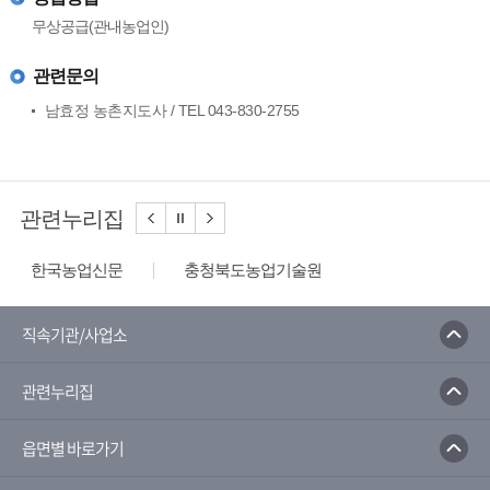
무상공급(관내농업인)
관련문의
남효정 농촌지도사 / TEL 043-830-2755
관련누리집
한국농업신문
충청북도농업기술원
농사로
농수산식품수출지원정보
한국농수산식품유통공사
농산물유통정보
직속기관/사업소
농림축산식품부
농촌진흥청
관련누리집
농촌진흥청 전자민원 포털서비스
국가농작물병해충 관리시스템
읍면별 바로가기