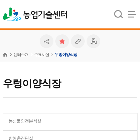
농업기술센터
센터소개
주요시설
우렁이양식장
우렁이양식장
농산물안전분석실
병해충진단실