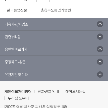
한국농업신문
충청북도농업기술원
농사로
농수산식품수출지원정보
한국농수산식품유통공사
농산물유통정보
직속기관/사업소
농림축산식품부
농촌진흥청
관련누리집
농촌진흥청 전자민원 포털서비스
국가농작물병해충 관리시스템
읍면별 바로가기
충청북도 시/군
유관기관 및 기타
개인정보처리방침
전화번호 안내
찾아오시는길
누리집 도우미
[28027] 충북 괴산군 괴산읍 임꺽정로 169