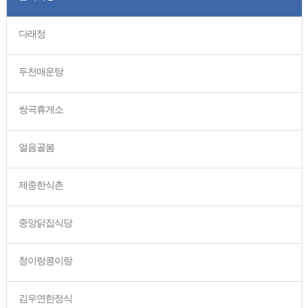
다래정
두천매운탕
쌍곡휴게소
얼음골봄
제중한식촌
중앙닭집식당
청이랑콩이랑
김우연한정식