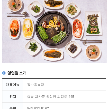
영업점 소개
대표메뉴
장수용봉탕
위치
충북 괴산군 칠성면 괴강로 445
문의
043-832-5167