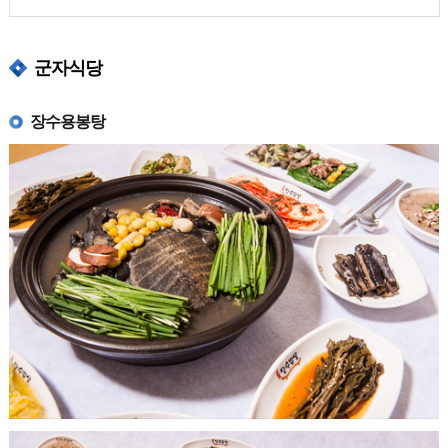
군자식당
장수용봉탕