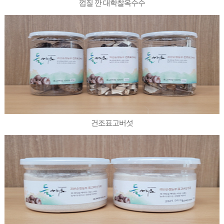
껍질 깐 대학찰옥수수
건조표고버섯