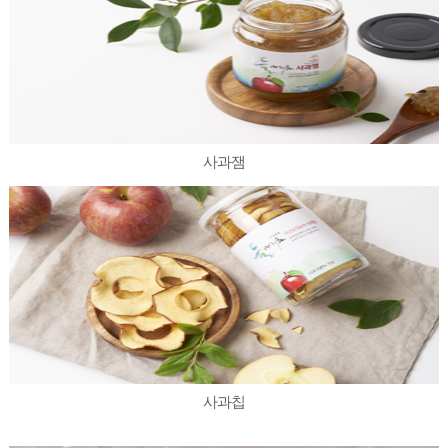
사과잼
사과칩