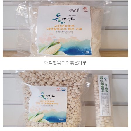
대학찰옥수수 볶은가루