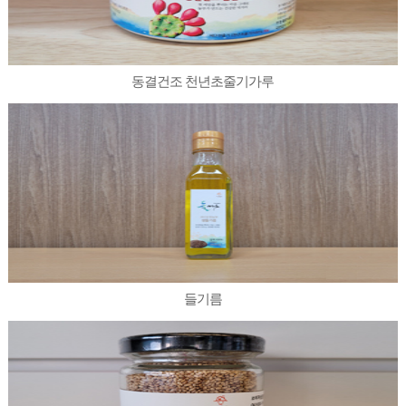
동결건조 천년초줄기가루
들기름