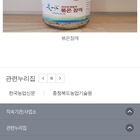
볶은참깨
관련누리집
한국농업신문
충청북도농업기술원
농사로
농수산식품수출지원정보
한국농수산식품유통공사
농산물유통정보
직속기관/사업소
농림축산식품부
농촌진흥청
관련누리집
촌진흥청 전자민원 포털서비스
가농작물병해충 관리시스템
한국농업신문