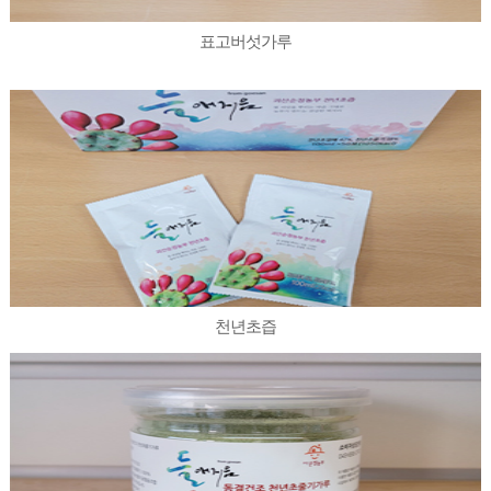
표고버섯가루
천년초즙