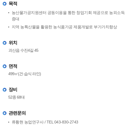
목적
농산물가공지원센터 공동이용을 통한 창업기회 제공으로 농외소득
증대
지역 농특산물을 활용한 농식품가공 제품개발로 부가가치향상
위치
괴산읍 수진4길 45
면적
499㎡(건·습식 라인)
장비
52종 68대
관련문의
류황현 농업연구사 / TEL 043-830-2743