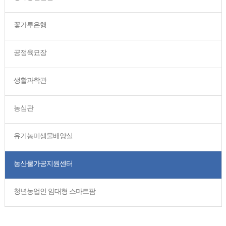
꽃가루은행
공정육묘장
생활과학관
농심관
유기농미생물배양실
농산물가공지원센터
청년농업인 임대형 스마트팜