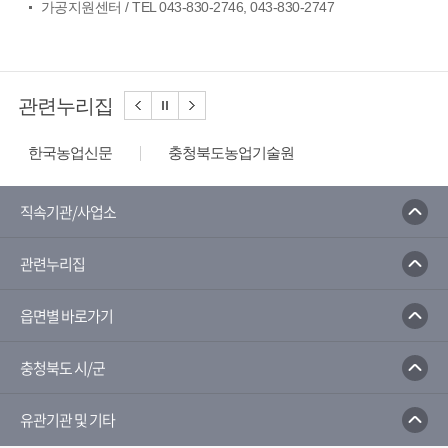
가공지원센터 / TEL 043-830-2746, 043-830-2747
관련누리집
한국농업신문
충청북도농업기술원
농사로
농수산식품수출지원정보
한국농수산식품유통공사
농산물유통정보
직속기관/사업소
농림축산식품부
농촌진흥청
관련누리집
농촌진흥청 전자민원 포털서비스
국가농작물병해충 관리시스템
읍면별 바로가기
충청북도 시/군
유관기관 및 기타