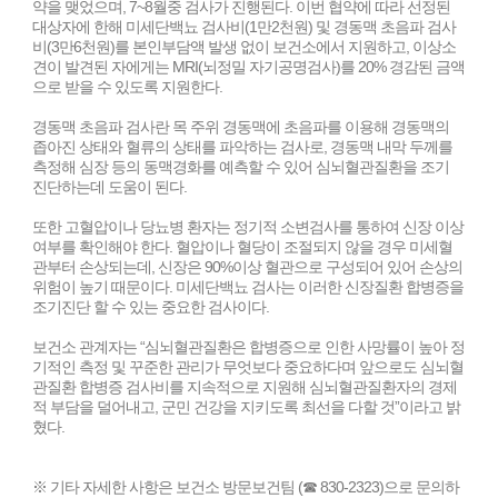
약을 맺었으며, 7~8월중 검사가 진행된다. 이번 협약에 따라 선정된
대상자에 한해 미세단백뇨 검사비(1만2천원) 및 경동맥 초음파 검사
비(3만6천원)를 본인부담액 발생 없이 보건소에서 지원하고, 이상소
견이 발견된 자에게는 MRI(뇌정밀 자기공명검사)를 20% 경감된 금액
으로 받을 수 있도록 지원한다.
경동맥 초음파 검사란 목 주위 경동맥에 초음파를 이용해 경동맥의
좁아진 상태와 혈류의 상태를 파악하는 검사로, 경동맥 내막 두께를
측정해 심장 등의 동맥경화를 예측할 수 있어 심뇌혈관질환을 조기
진단하는데 도움이 된다.
또한 고혈압이나 당뇨병 환자는 정기적 소변검사를 통하여 신장 이상
여부를 확인해야 한다. 혈압이나 혈당이 조절되지 않을 경우 미세혈
관부터 손상되는데, 신장은 90%이상 혈관으로 구성되어 있어 손상의
위험이 높기 때문이다. 미세단백뇨 검사는 이러한 신장질환 합병증을
조기진단 할 수 있는 중요한 검사이다.
보건소 관계자는 “심뇌혈관질환은 합병증으로 인한 사망률이 높아 정
기적인 측정 및 꾸준한 관리가 무엇보다 중요하다며 앞으로도 심뇌혈
관질환 합병증 검사비를 지속적으로 지원해 심뇌혈관질환자의 경제
적 부담을 덜어내고, 군민 건강을 지키도록 최선을 다할 것”이라고 밝
혔다.
※ 기타 자세한 사항은 보건소 방문보건팀 (☎ 830-2323)으로 문의하