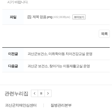
시기 바랍니다.
제목 없음.png
파일
(432,063Byte)
뷰어보기
목록
이전글
괴산군보건소, 미취학아동 치아건강교실 운영
다음글
괴산군 보건소, 찾아가는 이동재활교실 운영
관련누리집
치매안심센터
질병관리본부