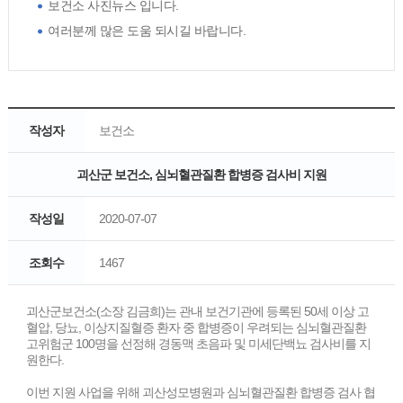
보건소 사진뉴스 입니다.
여러분께 많은 도움 되시길 바랍니다.
작성자
보건소
괴산군 보건소, 심뇌혈관질환 합병증 검사비 지원
작성일
2020-07-07
조회수
1467
괴산군보건소(소장 김금희)는 관내 보건기관에 등록된 50세 이상 고
혈압, 당뇨, 이상지질혈증 환자 중 합병증이 우려되는 심뇌혈관질환
고위험군 100명을 선정해 경동맥 초음파 및 미세단백뇨 검사비를 지
원한다.
이번 지원 사업을 위해 괴산성모병원과 심뇌혈관질환 합병증 검사 협