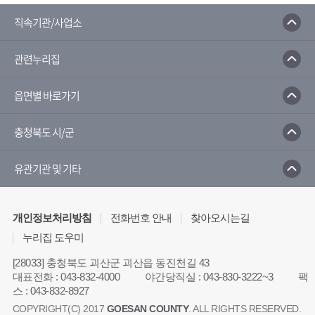
료지원통합신고포털
국민건강보건공단
종도우미
G_health
보건복지부
직속기관/사업소
라잡이
국가건강정보포털
관련누리집
치매안심센터
읍면별 바로가기
충청북도 시/군
유관기관 및 기타
개인정보처리방침
전화번호 안내
찾아오시는길
누리집 도우미
[28033] 충청북도 괴산군 괴산읍 동진천길 43
대표전화
:
043-832-4000
야간당직실
:
043-830-3222~3
팩
스
:
043-832-8927
COPYRIGHT(C) 2017
GOESAN COUNTY
. ALL RIGHTS RESERVED.