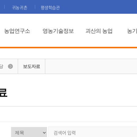
귀농귀촌
평생학습관
농업연구소
영농기술정보
괴산의 농업
농
당
보도자료
료