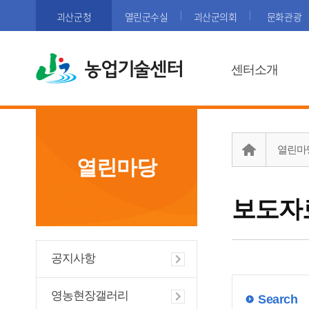
괴산군청
열린군수실
괴산군의회
문화관광
농업기술센터
센터소개
열린마
열린마당
보도자
공지사항
영농현장갤러리
Search