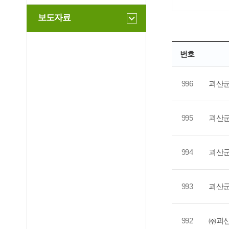
보도자료
번호
996
괴산군
995
괴산군
994
괴산군
993
괴산군
992
㈜괴산