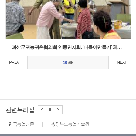
괴산군귀농귀촌협의회 연풍면지회, ‘다육이만들기’ 체험행사
PREV
NEXT
10
/65
관련누리집
충청북도농업기술원
농수산식품수출지원정보