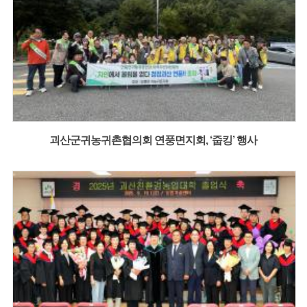
괴산군귀농귀촌협의회 연풍면지회, ‘줍킹’ 행사