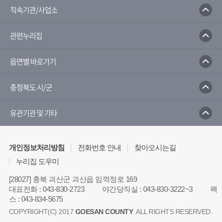
품유통공사
농산물유통정보
직속기관/사업소
부
농촌진흥청
관련누리집
자민원 포털서비스
충 관리시스템
한국농업신문
읍면별 바로가기
충청북도 시/군
유관기관 및 기타
개인정보처리방침
전화번호 안내
찾아오시는길
누리집 도우미
[28027] 충북 괴산군 괴산읍 임꺽정로 169
대표전화
:
043-830-2723
야간당직실
:
043-830-3222~3
팩
스
:
043-834-5675
COPYRIGHT(C) 2017
GOESAN COUNTY
. ALL RIGHTS RESERVED.