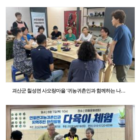
괴산군 칠성면 사오랑마을 ‘귀농귀촌인과 함께하는 나무 깎기’ 융화교육