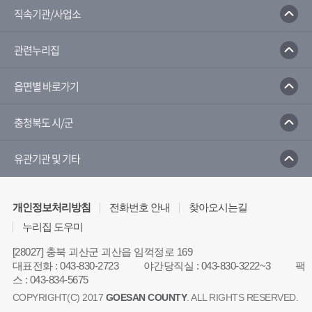
한국농수산식품유통공사
농산물유통정보
직속기관/사업소
농림축산식품부
농촌진흥청
관련누리집
농촌진흥청 전자민원 포털서비스
국가농작물병해충 관리시스템
읍면별 바로가기
충청북도 시/군
유관기관 및 기타
개인정보처리방침
전화번호 안내
찾아오시는길
누리집 도우미
[28027] 충북 괴산군 괴산읍 임꺽정로 169
대표전화
:
043-830-2723
야간당직실
:
043-830-3222~3
팩
스
:
043-834-5675
COPYRIGHT(C) 2017
GOESAN COUNTY
. ALL RIGHTS RESERVED.