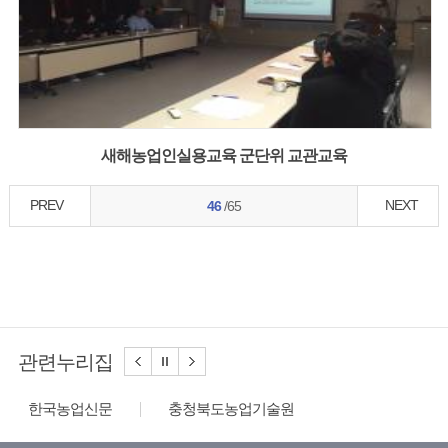
새해농업인실용교육 군단위 교관교육
PREV
NEXT
46
/65
관련누리집
한국농업신문
충청북도농업기술원
농사로
농수산식품수출지원정보