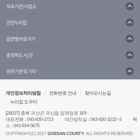
한국농수산식품유통공사
농산물유통정보
직속기관/사업소
농림축산식품부
농촌진흥청
관련누리집
농촌진흥청 전자민원 포털서비스
국가농작물병해충 관리시스템
읍면별 바로가기
충청북도 시/군
유관기관 및 기타
개인정보처리방침
전화번호 안내
찾아오시는길
누리집 도우미
[28027] 충북 괴산군 괴산읍 임꺽정로 169
대표전화
:
043-830-2723
야간당직실
:
043-830-3222~3
팩
스
:
043-834-5675
COPYRIGHT(C) 2017
GOESAN COUNTY
. ALL RIGHTS RESERVED.