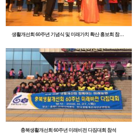
생활개선회 60주년 기념식 및 미래가치 확산 홍보회 참석(최혜진 회장 정부포상)
충북생활개선회 60주년 미래비전 다짐대회 참석