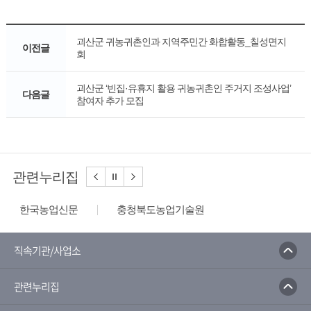
괴산군 귀농귀촌인과 지역주민간 화합활동_칠성면지
이전글
회
괴산군 ‘빈집·유휴지 활용 귀농귀촌인 주거지 조성사업’
다음글
참여자 추가 모집
관련누리집
한국농업신문
충청북도농업기술원
농사로
농수산식품수출지원정보
한국농수산식품유통공사
농산물유통정보
직속기관/사업소
농림축산식품부
농촌진흥청
관련누리집
농촌진흥청 전자민원 포털서비스
국가농작물병해충 관리시스템