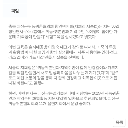
파일
충북 괴산군귀농귀촌협의회 청안면지회(지회장 서승희)는 지난 30일
청안면사무소 2층에서 귀농·귀촌인과 지역주민 40여명이 참여한 가
운데 ‘가죽공예 만들기’ 체험교육을 실시했다고 밝혔다.
이번 교육은 솔지네공방 이명숙 대표가 강의로 나서서, 가죽의 특징
과 활용법 에 대한 설명과 함께 실생활에서 자주 사용하는 안경·선그
라스 걸이와 카드지갑 만들기 실습을 진행했다.
서승희 지회장은 “귀농귀촌인과 지역주민이 함께 안경걸이와 카드지
갑을 직접 만들면서 서로 일상과 마음을 나누는 계기가 됐다”며 “앞으
로도 이런 소통의 장을 통해 다 함께 건강하고 화목한 이웃으로 거듭
나길 바란다”고 말했다.
한편, 이번 행사는 괴산군농업기술센터에 지원하는 ‘2025년 귀농귀촌
인과 지역주민 화합활동 지원사업’의 일환으로 추진되었으며, 괴산군
귀농귀촌협의회와 11개 읍면지회에서 운영 중이다.
목록