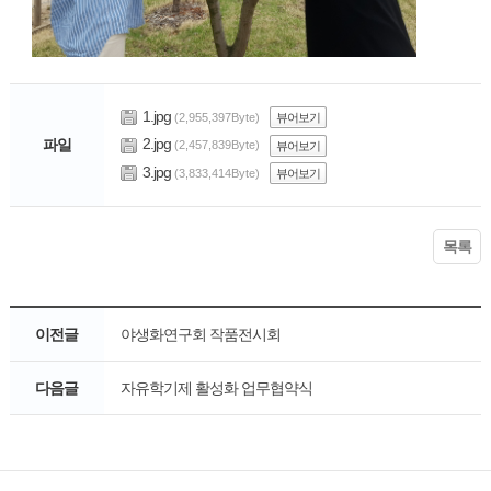
1.jpg
(2,955,397Byte)
뷰어보기
2.jpg
파일
(2,457,839Byte)
뷰어보기
3.jpg
(3,833,414Byte)
뷰어보기
목록
이전글
야생화연구회 작품전시회
다음글
자유학기제 활성화 업무협약식