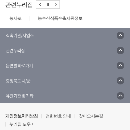
관련누리집
농사로
농수산식품수출지원정보
한국농수산식품유통공사
농산물유통정보
농림축산식품부
농촌진흥청
직속기관/사업소
농촌진흥청 전자민원 포털서비스
관련누리집
국가농작물병해충 관리시스템
한국농업신문
충청북도농업기술원
읍면별 바로가기
충청북도 시/군
유관기관 및 기타
개인정보처리방침
전화번호 안내
찾아오시는길
누리집 도우미